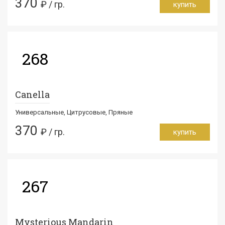
370
₽ / гр.
купить
268
Canella
Универсальные, Цитрусовые, Пряные
370
₽ / гр.
купить
267
Mysterious Mandarin