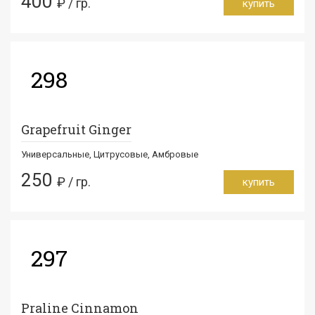
400
₽ / гр.
купить
298
Grapefruit Ginger
Универсальные, Цитрусовые, Амбровые
250
₽ / гр.
купить
297
Praline Cinnamon