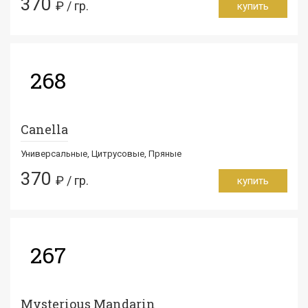
370
₽ / гр.
купить
268
Canella
Универсальные, Цитрусовые, Пряные
370
₽ / гр.
купить
267
Mysterious Mandarin