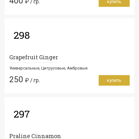
400
₽ / гр.
купить
298
Grapefruit Ginger
Универсальные, Цитрусовые, Амбровые
250
₽ / гр.
купить
297
Praline Cinnamon