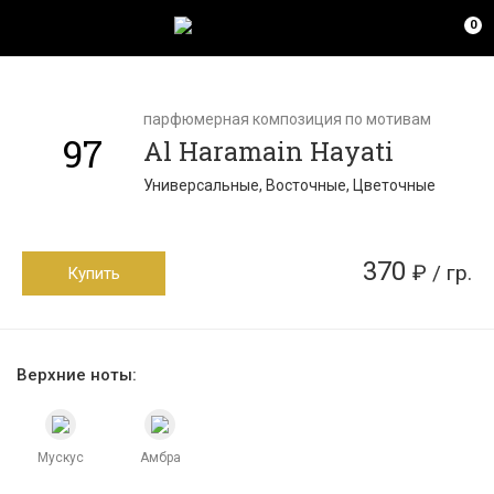
0
парфюмерная композиция по мотивам
97
Al Haramain Hayati
Универсальные, Восточные, Цветочные
370
₽ / гр.
Купить
Верхние ноты:
Мускус
Амбра