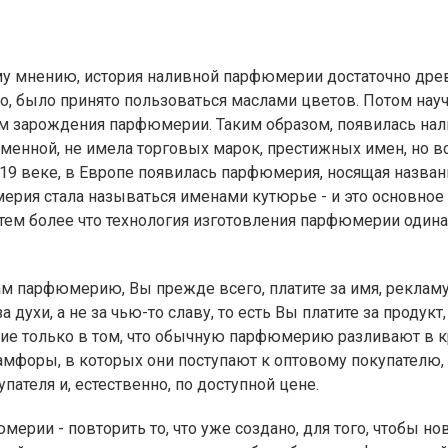
нению, история наливной парфюмерии достаточно древня
о, было принято пользоваться маслами цветов. Потом нау
лом зарождения парфюмерии. Таким образом, появилась на
еменной, не имела торговых марок, престижных имен, но в
в 19 веке, в Европе появилась парфюмерия, носящая назв
рия стала называться именами кутюрье - и это основное
тем более что технология изготовления парфюмерии один
арфюмерию, Вы прежде всего, платите за имя, рекламу
духи, а не за чью-то славу, то есть Вы платите за продукт,
чие только в том, что обычную парфюмерию разливают в 
мфоры, в которых они поступают к оптовому покупателю, а
пателя и, естественно, по доступной цене.
ии - повторить то, что уже создано, для того, чтобы но