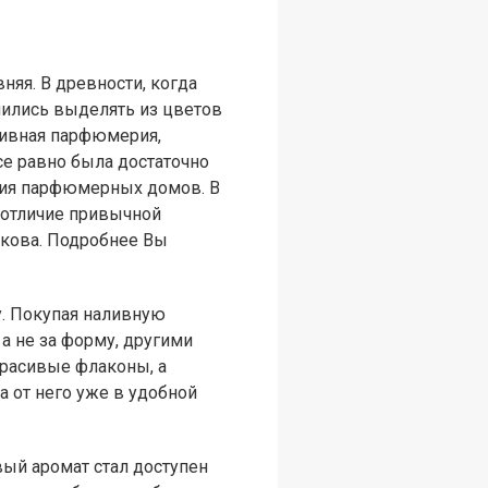
я. В древности, когда
чились выделять из цветов
ливная парфюмерия,
се равно была достаточно
ания парфюмерных домов. В
 отличие привычной
акова. Подробнее Вы
. Покупая наливную
 а не за форму, другими
красивые флаконы, а
 от него уже в удобной
вый аромат стал доступен