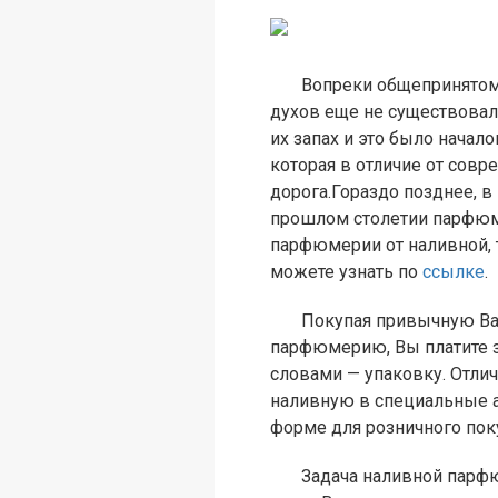
Вопреки общепринятому м
духов еще не существовал
их запах и это было нача
которая в отличие от совр
дорога.Гораздо позднее, 
прошлом столетии парфюме
парфюмерии от наливной, 
можете узнать по
ссылке
.
Покупая привычную Вам п
парфюмерию, Вы платите за 
словами — упаковку. Отли
наливную в специальные а
форме для розничного поку
Задача наливной парфюмер