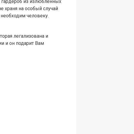
 гардероб из излюбленных
е храня на особый случай
й необходим человеку.
торая легализована и
и и он подарит Вам